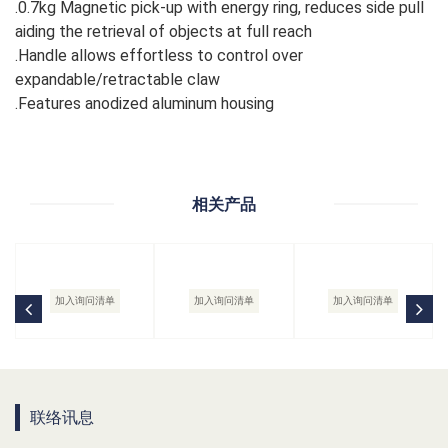
.0.7kg Magnetic pick-up with energy ring, reduces side pull
aiding the retrieval of objects at full reach
.Handle allows effortless to control over
expandable/retractable claw
.Features anodized aluminum housing
相关产品
加入询问清单
加入询问清单
加入询问清单
联络讯息