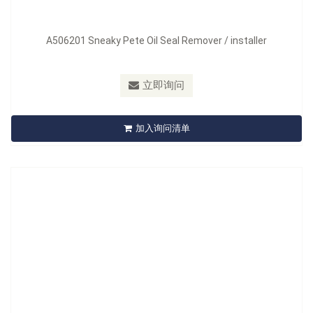
型号：
A507201
A506201 Sneaky Pete Oil Seal Remover / installer
材质：
Blade: Iron, Handle: PP
最小订购量：
Sliding Card 12pcs/72pcs/11kgs/12kgs/2'
立即询问
A507201 Hydraulic Valve Lifter Puller
加入询问清单
立即询问