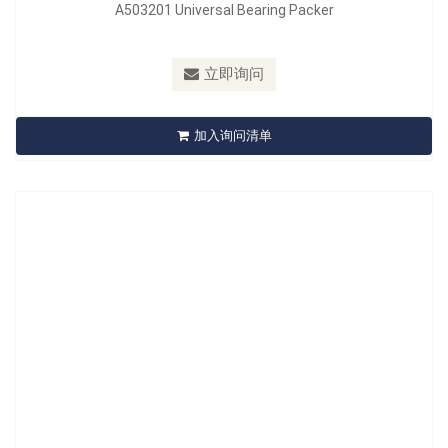
A503201 Universal Bearing Packer
材质：
Blade: K5
最小订购量：
Sliding Card 12pcs/48pcs/9kgs/ 10kgs/2.5’
立即询问
A504201 Wrinkle Band Piston Ring Compressor n For
compressing rings on pistons 2-5" in diameter
加入询问清单
立即询问