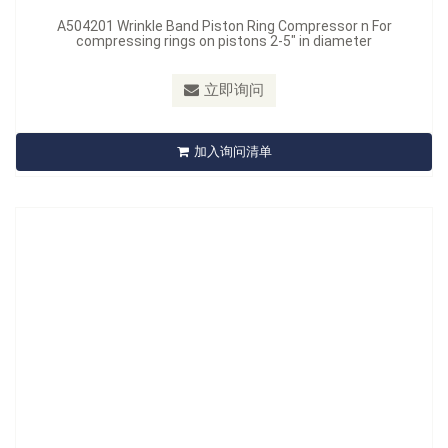
A504201 Wrinkle Band Piston Ring Compressor n For
compressing rings on pistons 2-5" in diameter
型号：
A505201
立即询问
A505201 Piston Ring Installer
加入询问清单
立即询问