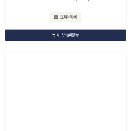
材质：
Blade: Plastic Steel + Aluminum
最小订购量：
Sliding Card 12sets/72sets/13kgs/14kgs/3.3'
立即询问
A503201 Universal Bearing Packer
加入询问清单
立即询问
型号：
A504201