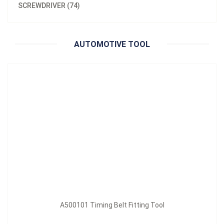
SCREWDRIVER (74)
A500101 Timing Belt Fitting Tool
立即询问
AUTOMOTIVE TOOL
型号：
A501201
A500101 Timing Belt Fitting Tool
材质：
Blade: Iron + K5, Handle: PP