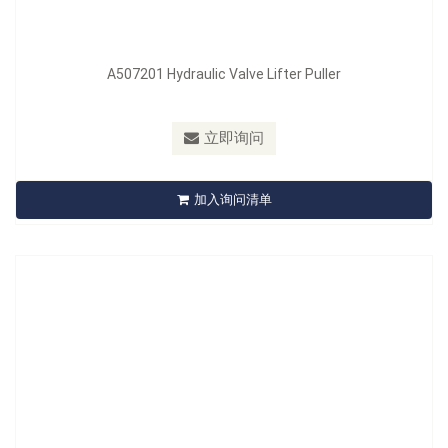
型号：
A508101-8
A507201 Hydraulic Valve Lifter Puller
材质：
Plastic
最小订购量：
Bulk 10pcs/100pcs/ 6.5kgs/7.5kgs/1.1'
立即询问
A508101-8 8Pcs Wrench Holder
加入询问清单
立即询问