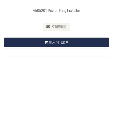
型号：
A506201
A505201 Piston Ring Installer
材质：
Blade: Spring Steel
最小订购量：
Sliding Card 12pcs/144pcs/ 9kgs/10kgs/2.3’
立即询问
A506201 Sneaky Pete Oil Seal Remover / installer
加入询问清单
立即询问