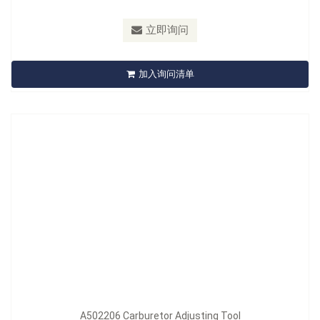
材质：
Blade: Spring Steel , Handle: PVC
最小订购量：
Sliding Card 12pcs/72pcs/12kgs/13kgs/2'
立即询问
A502206 Carburetor Adjusting Tool
加入询问清单
立即询问
型号：
A503201
A502206 Carburetor Adjusting Tool