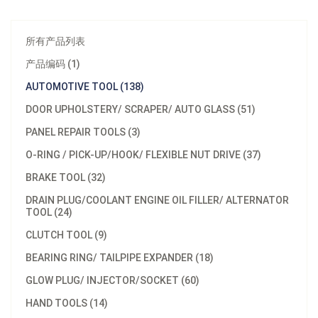
所有产品列表
产品编码 (1)
AUTOMOTIVE TOOL (138)
DOOR UPHOLSTERY/ SCRAPER/ AUTO GLASS (51)
PANEL REPAIR TOOLS (3)
O-RING / PICK-UP/HOOK/ FLEXIBLE NUT DRIVE (37)
BRAKE TOOL (32)
DRAIN PLUG/COOLANT ENGINE OIL FILLER/ ALTERNATOR
TOOL (24)
CLUTCH TOOL (9)
BEARING RING/ TAILPIPE EXPANDER (18)
型号：
A500101
GLOW PLUG/ INJECTOR/SOCKET (60)
材质：
Blade: 1008, Handle: PP
HAND TOOLS (14)
最小订购量：
Bulk 12pcs/48pc/12kgs/13kgs/1.5'