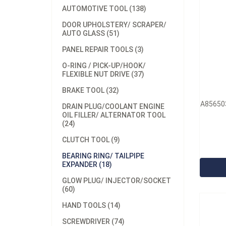
AUTOMOTIVE TOOL (138)
DOOR UPHOLSTERY/ SCRAPER/
AUTO GLASS (51)
PANEL REPAIR TOOLS (3)
O-RING / PICK-UP/HOOK/
FLEXIBLE NUT DRIVE (37)
BRAKE TOOL (32)
A856503
DRAIN PLUG/COOLANT ENGINE
OIL FILLER/ ALTERNATOR TOOL
(24)
型号：
CLUTCH TOOL (9)
A85
BEARING RING/ TAILPIPE
EXPANDER (18)
GLOW PLUG/ INJECTOR/SOCKET
(60)
HAND TOOLS (14)
SCREWDRIVER (74)