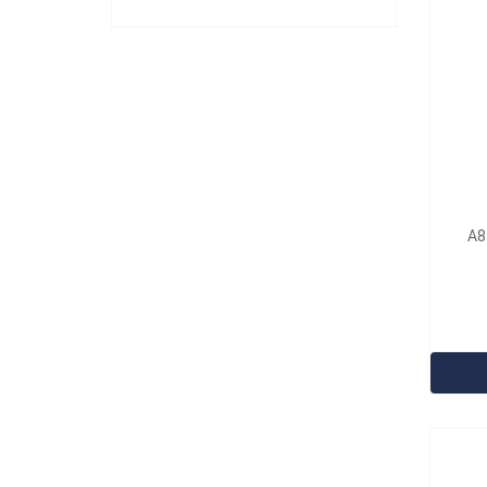
A8
型号：
A861A 