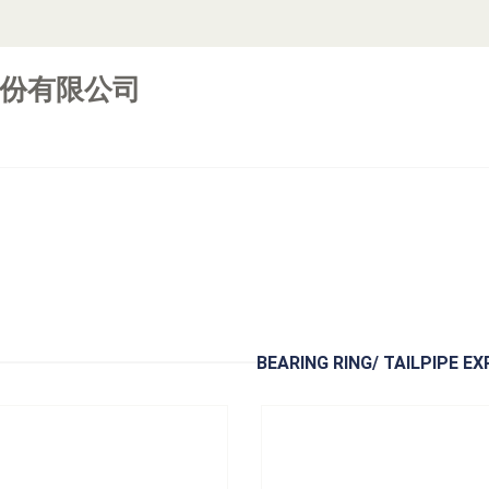
份有限公司
A856503
型号：
A857101
03 Puller for Clutch Release
Shaft
A857101 Clutch Cable Cl
立即询问
立即询问
BEARING RING/ TAILPIPE E