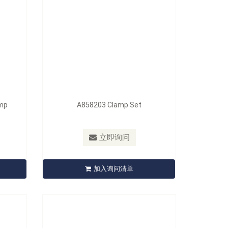
amp
A858203 Clamp Set
型号：
A861
l For
A861 Renault Clutch Centering Tool
立即询问
Set
加入询问清单
立即询问