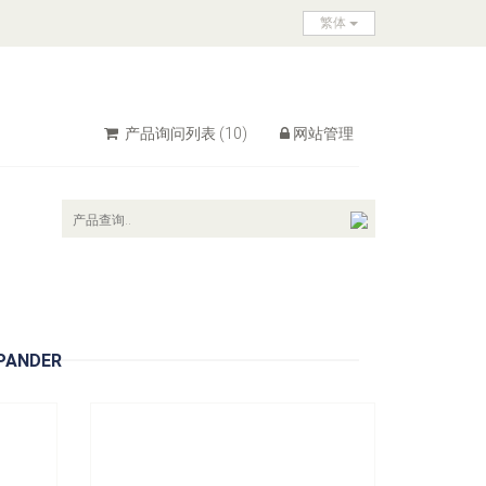
繁体
产品询问列表
(10)
网站管理
型号：
A858203
amp
A858203 Clamp Set
立即询问
XPANDER