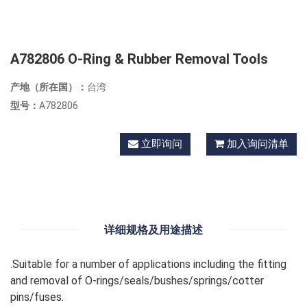
A782806 O-Ring & Rubber Removal Tools
产地（所在国）：
台湾
型号：
A782806
立即询问
加入询问清单
详细规格及用途描述
.Suitable for a number of applications including the fitting
and removal of O-rings/seals/bushes/springs/cotter
pins/fuses.