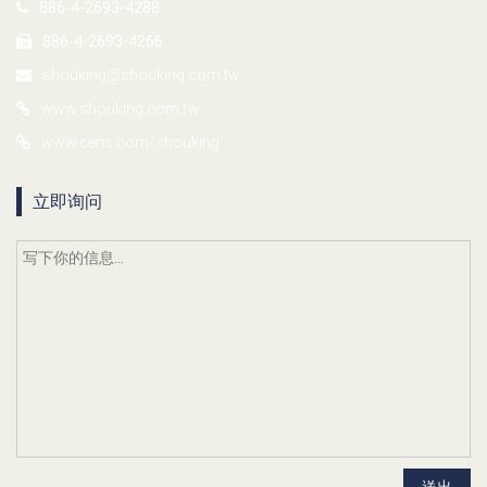
886-4-2693-4288
886-4-2693-4266
shouking@shouking.com.tw
www.shouking.com.tw
www.cens.com/shouking
立即询问