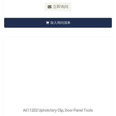
材质：
Blade: Carbon Steel , Handle: PP+TPR
立即询问
A611202 Upholstery Clip, Door Panel Tools
加入询问清单
立即询问
A611202 Upholstery Clip, Door Panel Tools