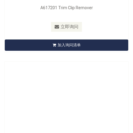
A617201 Trim Clip Remover
型号：
A620304
材质：
Blade: Carbon Steel, Handle: PP+TPR
立即询问
A620304 Trim Clip Removal Set 4 Pcs
加入询问清单
立即询问