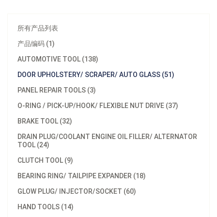
所有产品列表
产品编码 (1)
AUTOMOTIVE TOOL (138)
DOOR UPHOLSTERY/ SCRAPER/ AUTO GLASS (51)
PANEL REPAIR TOOLS (3)
O-RING / PICK-UP/HOOK/ FLEXIBLE NUT DRIVE (37)
BRAKE TOOL (32)
DRAIN PLUG/COOLANT ENGINE OIL FILLER/ ALTERNATOR
TOOL (24)
CLUTCH TOOL (9)
BEARING RING/ TAILPIPE EXPANDER (18)
GLOW PLUG/ INJECTOR/SOCKET (60)
型号：
A611201 / A611201L
HAND TOOLS (14)
材质：
PP+TPR Handle