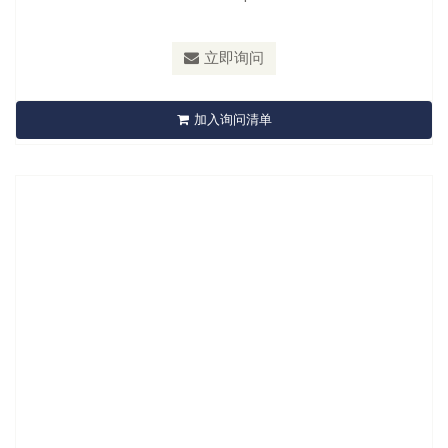
型号：
A616201 / A616201A
材质：
Carbon Steel
立即询问
A616201 Trim Clip Remover
加入询问清单
立即询问