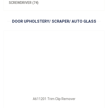
SCREWDRIVER (74)
A611201 Trim Clip Remover
立即询问
DOOR UPHOLSTERY/ SCRAPER/ AUTO GLASS
A611201 Trim Clip Remover
型号：
A611202