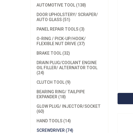
AUTOMOTIVE TOOL (138)
DOOR UPHOLSTERY/ SCRAPER/
AUTO GLASS (51)
PANEL REPAIR TOOLS (3)
O-RING / PICK-UP/HOOK/
FLEXIBLE NUT DRIVE (37)
BRAKE TOOL (32)
DRAIN PLUG/COOLANT ENGINE
OIL FILLER/ ALTERNATOR TOOL
(24)
型号：
CLUTCH TOOL (9)
23
BEARING RING/ TAILPIPE
EXPANDER (18)
GLOW PLUG/ INJECTOR/SOCKET
(60)
HAND TOOLS (14)
SCREWDRIVER (74)