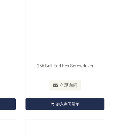
256 Ball-End Hex Screwdriver
型号：
220510
al
220510 10 pcs Screwdriver / Pry Bar
立即询问
Set
加入询问清单
立即询问