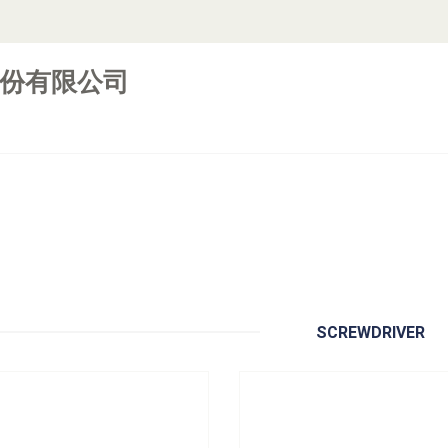
份有限公司
211/212/213
型号：
221/222/223
Slotted Screwdriver
Slotted Screwdriver
立即询问
立即询问
SCREWDRIVER