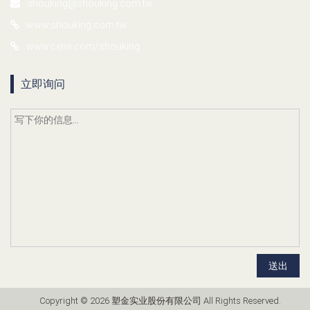
shouking@shouking.com.tw
www.shouking.com.tw
www.cens.com/shouking
立即询问
送出
Copyright © 2026 塑金实业股份有限公司 All Rights Reserved.