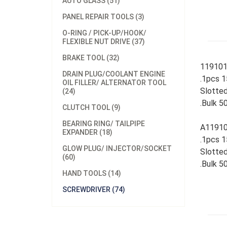
AUTO GLASS (51)
PANEL REPAIR TOOLS (3)
O-RING / PICK-UP/HOOK/
FLEXIBLE NUT DRIVE (37)
BRAKE TOOL (32)
119101
DRAIN PLUG/COOLANT ENGINE
.1pcs 
OIL FILLER/ ALTERNATOR TOOL
Slotted
(24)
.Bulk 5
CLUTCH TOOL (9)
BEARING RING/ TAILPIPE
A11910
EXPANDER (18)
.1pcs 
GLOW PLUG/ INJECTOR/SOCKET
Slotted
(60)
.Bulk 5
HAND TOOLS (14)
SCREWDRIVER (74)