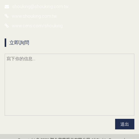
shouking@shouking.com.tw
www.shouking.com.tw
www.cens.com/shouking
立即詢問
送出