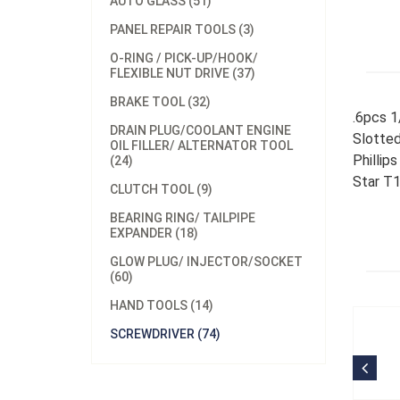
AUTO GLASS (51)
PANEL REPAIR TOOLS (3)
O-RING / PICK-UP/HOOK/
FLEXIBLE NUT DRIVE (37)
BRAKE TOOL (32)
.6pcs 1
DRAIN PLUG/COOLANT ENGINE
Slotted
OIL FILLER/ ALTERNATOR TOOL
Phillips
(24)
Star T1
CLUTCH TOOL (9)
BEARING RING/ TAILPIPE
EXPANDER (18)
GLOW PLUG/ INJECTOR/SOCKET
(60)
HAND TOOLS (14)
SCREWDRIVER (74)