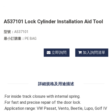
A537101 Lock Cylinder Installation Aid Tool
型號：
A537101
最小訂購量：
PE BAG
立即詢問
加入詢問清單
詳細規格及用途描述
.For inside track closure with internal spring.
.For fast and precise repair of the door lock.
.Application range: VW Passat, Vento, Beetle, Lupo, Golf IV