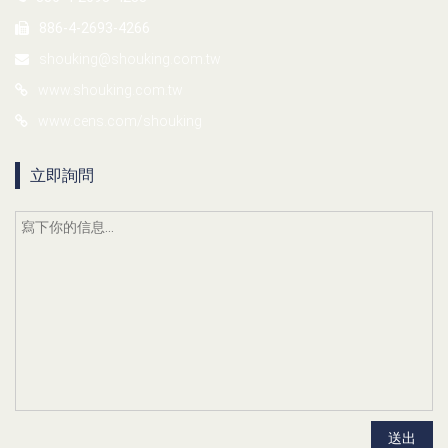
886-4-2693-4266
shouking@shouking.com.tw
www.shouking.com.tw
www.cens.com/shouking
立即詢問
送出