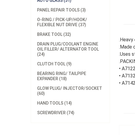
AUTO GLASS (51)
PANEL REPAIR TOOLS (3)
O-RING / PICK-UP/HOOK/
FLEXIBLE NUT DRIVE (37)
BRAKE TOOL (32)
.Heavy 
DRAIN PLUG/COOLANT ENGINE
.Made o
OIL FILLER/ ALTERNATOR TOOL
.Uses s
(24)
.PACKIN
CLUTCH TOOL (9)
• A712
BEARING RING/ TAILPIPE
• A713
EXPANDER (18)
• A714
GLOW PLUG/ INJECTOR/SOCKET
(60)
HAND TOOLS (14)
SCREWDRIVER (74)