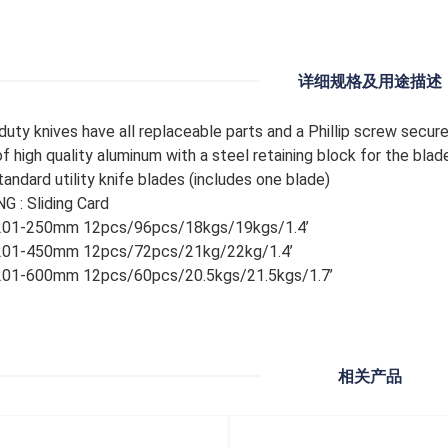
详细规格及用途描述
duty knives have all replaceable parts and a Phillip screw secure
f high quality aluminum with a steel retaining block for the blad
tandard utility knife blades (includes one blade)
G : Sliding Card
201-250mm 12pcs/96pcs/18kgs/19kgs/1.4’
201-450mm 12pcs/72pcs/21kg/22kg/1.4’
201-600mm 12pcs/60pcs/20.5kgs/21.5kgs/1.7’
相关产品