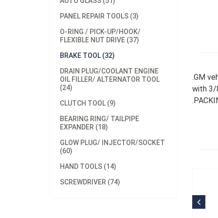
AUTO GLASS (51)
PANEL REPAIR TOOLS (3)
O-RING / PICK-UP/HOOK/
FLEXIBLE NUT DRIVE (37)
BRAKE TOOL (32)
DRAIN PLUG/COOLANT ENGINE
.GM veh
OIL FILLER/ ALTERNATOR TOOL
(24)
with 3/
.PACKIN
CLUTCH TOOL (9)
BEARING RING/ TAILPIPE
EXPANDER (18)
GLOW PLUG/ INJECTOR/SOCKET
(60)
HAND TOOLS (14)
SCREWDRIVER (74)