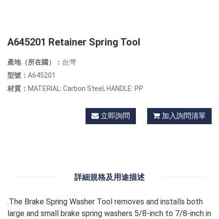
A645201 Retainer Spring Tool
產地（所在國）：
台灣
型號：
A645201
材質：
MATERIAL: Carbon Steel, HANDLE: PP
立即詢問
加入詢問清單
詳細規格及用途描述
.The Brake Spring Washer Tool removes and installs both
large and small brake spring washers 5/8-inch to 7/8-inch in