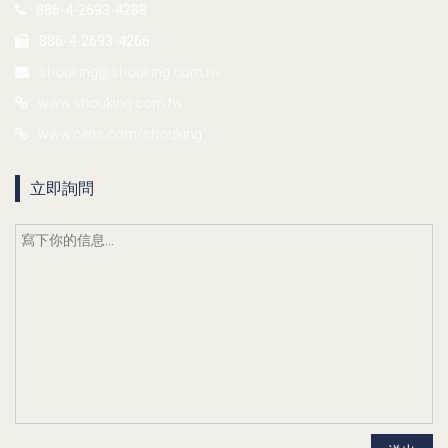
886-4-2693-4288
886-4-2693-4266
shouking@shouking.com.tw
www.shouking.com.tw
www.cens.com/shouking
立即詢問