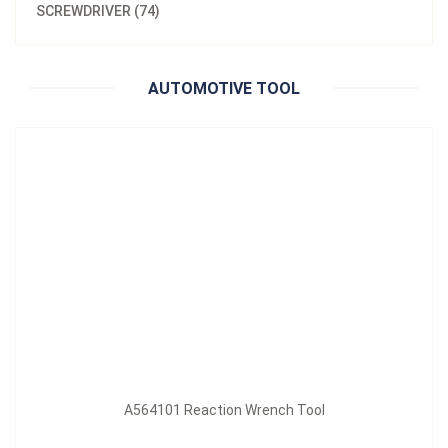
SCREWDRIVER (74)
A564101 Reaction Wrench Tool
立即詢問
AUTOMOTIVE TOOL
A564101 Reaction Wrench Tool
型號：
A565204