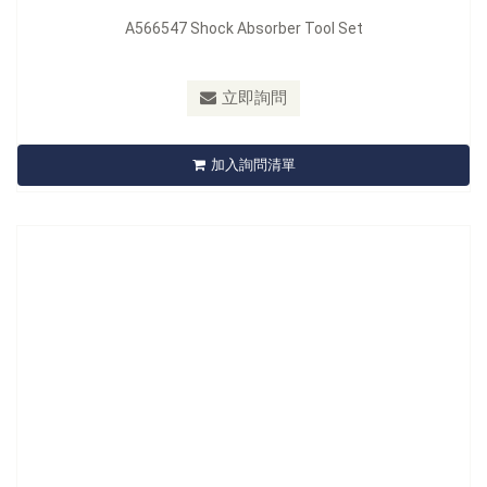
A566547 Shock Absorber Tool Set
型號：
A567507
材質：
Carbon Steel
立即詢問
A567507 Spring Compressor-Wishbone Suspension
加入詢問清單
立即詢問