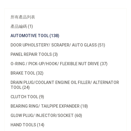
所有產品列表
產品編碼 (1)
AUTOMOTIVE TOOL (138)
DOOR UPHOLSTERY/ SCRAPER/ AUTO GLASS (51)
PANEL REPAIR TOOLS (3)
O-RING / PICK-UP/HOOK/ FLEXIBLE NUT DRIVE (37)
BRAKE TOOL (32)
DRAIN PLUG/COOLANT ENGINE OIL FILLER/ ALTERNATOR
TOOL (24)
CLUTCH TOOL (9)
BEARING RING/ TAILPIPE EXPANDER (18)
GLOW PLUG/ INJECTOR/SOCKET (60)
型號：
A564101
HAND TOOLS (14)
最小訂購量：
Bulk